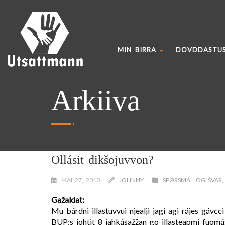
MIN BIRRA
DOVDDASTU
Arkiiva
Ollásit dikšojuvvon?
MAI 27, 2010
JOHNNY
SPØRSMÅL OG SVAR
Gažaldat:
Mu bárdni illastuvvui njealji jagi agi rájes gávc
BUP:s johtit 8 jahkásažžan go illasteapmi fuomáš