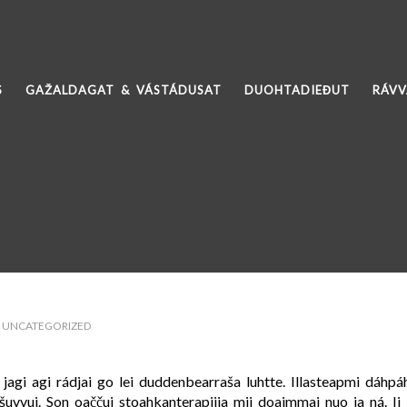
S
GAŽALDAGAT & VÁSTÁDUSAT
DUOHTADIEĐUT
RÁV
,
UNCATEGORIZED
ci jagi agi rádjai go lei duddenbearraša luhtte. Illasteapmi dáh
uvvui. Son oaččui stoahkanterapiija mii doaimmai nuo ja ná. Ii