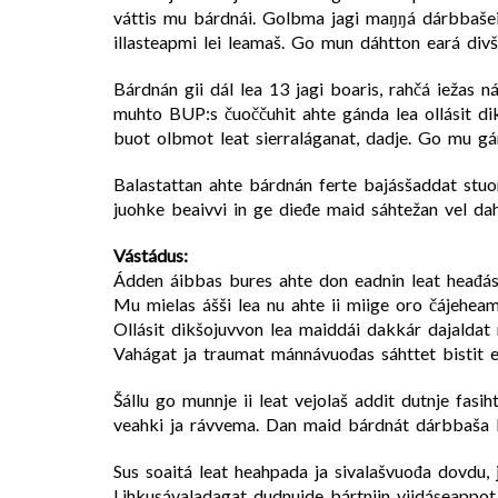
váttis mu bárdnái. Golbma jagi maŋŋá dárbbašei
illasteapmi lei leamaš. Go mun dáhtton eará divšš
Bárdnán gii dál lea 13 jagi boaris, rahčá iežas ná
muhto BUP:s čuoččuhit ahte gánda lea ollásit dik
buot olbmot leat sierraláganat, dadje. Go mu gán
Balastattan ahte bárdnán ferte bajásšaddat stuorr
juohke beaivvi in ge dieđe maid sáhtežan vel da
Vástádus:
Ádden áibbas bures ahte don eadnin leat heađást
Mu mielas ášši lea nu ahte ii miige oro čájeheam
Ollásit dikšojuvvon lea maiddái dakkár dajaldat 
Vahágat ja traumat mánnávuođas sáhttet bistit e
Šállu go munnje ii leat vejolaš addit dutnje fas
veahki ja rávvema. Dan maid bárdnát dárbbaša le
Sus soaitá leat heahpada ja sivalašvuođa dovdu, ja
Lihkusávaladagat dudnuide bártniin viidáseappot