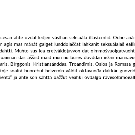
cesan ahte ovdal ledjen vásihan seksuála illastemiid. Odne an
 agis mas mánát galget lunddolaččat lahkanit seksuálalaš ealli
udahtti. Muhto sus lea eretváldojuvvon dat olmmošvuoigatvuoht
e oainnán das áššiid maid mun nu bures dovddan iežan mánnáv
, Birggonis, Kristiansánddas, Troandimis, Oslos ja Romssa gáv
nje soaitá buorebut heivemin váldit oktavuođa dakkár guovddáž
diehtá” ja ahte son sáhttá oažžut veahki ovdalgo rávesolbmoeall