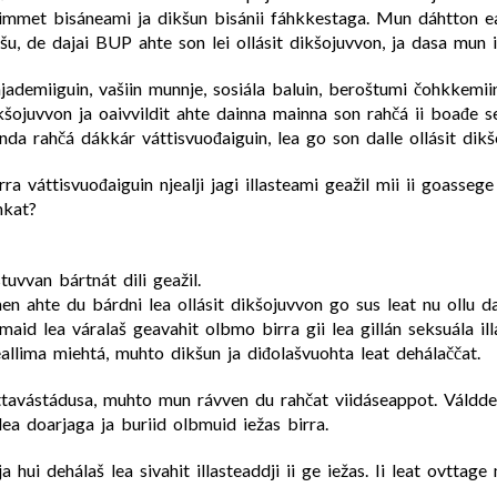
mmet bisáneami ja dikšun bisánii fáhkkestaga. Mun dáhtton e
u, de dajai BUP ahte son lei ollásit dikšojuvvon, ja dasa mun in
jademiiguin, vašiin munnje, sosiála baluin, beroštumi čohkkemiin
šojuvvon ja oaivvildit ahte dainna mainna son rahčá ii boađe s
da rahčá dákkár váttisvuođaiguin, lea go son dalle ollásit dikš
a váttisvuođaiguin njealji jagi illasteami geažil mii ii goasseg
hkat?
uvvan bártnát dili geažil.
en ahte du bárdni lea ollásit dikšojuvvon go sus leat nu ollu 
maid lea váralaš geavahit olbmo birra gii lea gillán seksuála il
allima miehtá, muhto dikšun ja diđolašvuohta leat dehálaččat.
ihttavástádusa, muhto mun rávven du rahčat viidáseappot. Váldd
a doarjaga ja buriid olbmuid iežas birra.
 hui dehálaš lea sivahit illasteaddji ii ge iežas. Ii leat ovttage
.