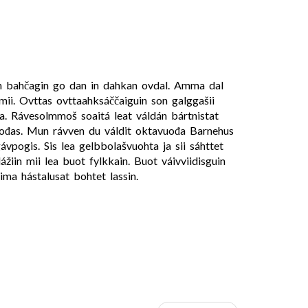
án bahčagin go dan in dahkan ovdal. Amma dal
mii. Ovttas ovttaahksáččaiguin son galggašii
a. Rávesolmmoš soaitá leat váldán bártnistat
uođas. Mun rávven du váldit oktavuođa Barnehus
pogis. Sis lea gelbbolašvuohta ja sii sáhttet
iin mii lea buot fylkkain. Buot váivviidisguin
ima hástalusat bohtet lassin.