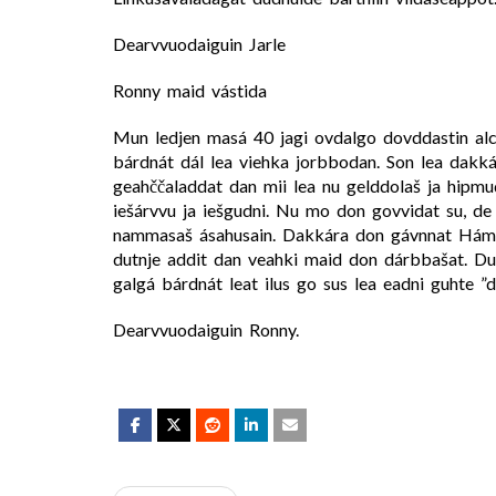
Dearvvuodaiguin Jarle
Ronny maid vástida
Mun ledjen masá 40 jagi ovdalgo dovddastin alc
bárdnát dál lea viehka jorbbodan. Son lea dakkár
geahččaladdat dan mii lea nu gelddolaš ja hipm
iešárvvu ja iešgudni. Nu mo don govvidat su, d
nammasaš ásahusain. Dakkára don gávnnat Hámaris
dutnje addit dan veahki maid don dárbbašat. Dut
galgá bárdnát leat ilus go sus lea eadni guhte ”
Dearvvuodaiguin Ronny.