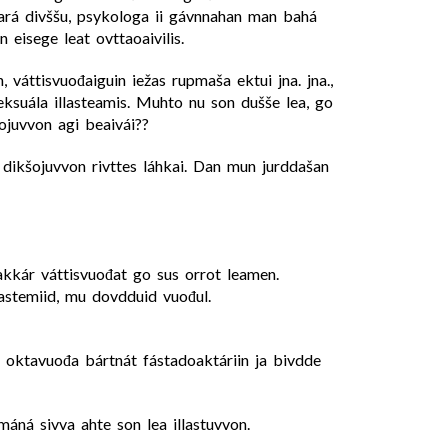
ará divššu, psykologa ii gávnnahan man bahá
 eisege leat ovttaoaivilis.
, váttisvuođaiguin iežas rupmaša ektui jna. jna.,
eksuála illasteamis. Muhto nu son dušše lea, go
ojuvvon agi beaivái??
e dikšojuvvon rivttes láhkai. Dan mun jurddašan
dakkár váttisvuođat go sus orrot leamen.
lastemiid, mu dovdduid vuođul.
e oktavuođa bártnát fástadoaktáriin ja bivdde
 máná sivva ahte son lea illastuvvon.