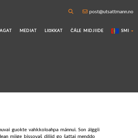
post@utsattmann.no
VAGAT
MEDIAT
LIŊKKAT
ČÁLE MIDJIIDE
SMI
páhuvai guokte vahkkoloahpa mánnui. Son álggii
 lean miige bissovaš diliid go šattai menddo