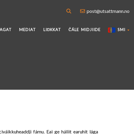
post@utsattmann.no
VAGAT
MEDIAT
LIŊKKAT
ČÁLE MIDJIIDE
SMI
váikkuheaddji fámu. Eai ge háliit earuhit lága