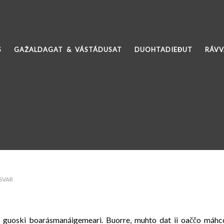
S
GAŽALDAGAT & VÁSTÁDUSAT
DUOHTADIEĐUT
RÁV
SVAR
e guoski boarásmanáigemeari. Buorre, muhto dat ii oaččo máhcci