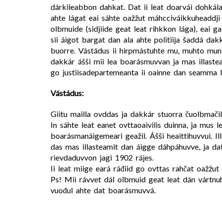
dárkileabbon dahkat. Dat ii leat doarvái dohkál
ahte lágat eai sáhte oažžut máhcciváikkuheaddj
olbmuide (sidjiide geat leat rihkkon lága), eai 
sii áigot bargat dan ala ahte politiija šaddá dak
buorre. Vástádus ii hirpmástuhte mu, muhto mun l
dakkár ášši mii lea boarásmuvvan ja mas illastea
go justiisadepartemeanta ii oainne dan seamma l
Vástádus:
Giitu mailla ovddas ja dakkár stuorra čuolbmačil
In sáhte leat eanet ovttaoaivilis duinna, ja mus
boarásmanáigemeari geažil. Ášši heaittihuvvui. 
das mas illasteamit dan áigge dáhpáhuvve, ja dat
rievdaduvvon jagi 1902 rájes.
Ii leat miige eará ráđiid go ovttas rahčat oažžut
Ps! Mii rávvet dál olbmuid geat leat dán vártnuh
vuođul ahte dat boarásmuvvá.