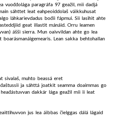
ea vuođđolága paragráfa 97 geažil, mii dadjá
ain sáhttet leat eahpeoiddolaš váikkuhusat
go láhkarievdadus bođii fápmui. Sii lasihit ahte
asteddjiid geat illastit mánáid. Orru leamen
van) ášši sierra. Mun oaivvildan ahte go lea
stit boarásmanáigemearis. Lean sakka behtohallan
at sivalaš, muhto beassá eret
uođaštussii ja sáhttá joatkit seamma doaimmas go
heađástuvvan dakkár lága geažil mii ii leat
aittihuvvon jus lea áibbas čielggas dálá lágaid