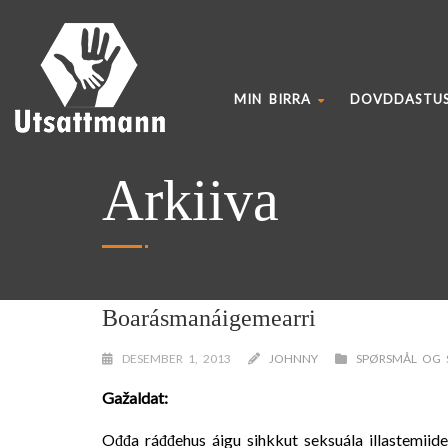
MIN BIRRA
DOVDDASTU
Arkiiva
Boarásmanáigemearri
DESEMBER 1, 2013
JOHNNY
SPØRSMÅL OG 
Gažaldat:
Ođđa ráđđehus áigu sihkkut seksuála illastemiid