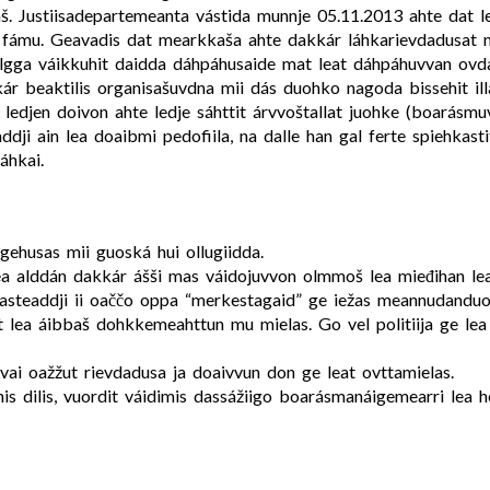
aš. Justiisadepartemeanta vástida munnje 05.11.2013 ahte dat l
i fámu. Geavadis dat mearkkaša ahte dakkár láhkarievdadusat m
galgga váikkuhit daidda dáhpáhusaide mat leat dáhpáhuvvan ovdal
kár beaktilis organisašuvdna mii dás duohko nagoda bissehit ill
edjen doivon ahte ledje sáhttit árvvoštallat juohke (boarásmuv
ddji ain lea doaibmi pedofiila, na dalle han gal ferte spiehka
áhkai.
gehusas mii guoská hui ollugiidda.
 lea alddán dakkár ášši mas váidojuvvon olmmoš lea mieđihan le
Illasteaddji ii oaččo oppa “merkestagaid” ge iežas meannudand
 lea áibbaš dohkkemeahttun mu mielas. Go vel politiija ge lea 
 vai oažžut rievdadusa ja doaivvun don ge leat ovttamielas.
is dilis, vuordit váidimis dassážiigo boarásmanáigemearri lea he