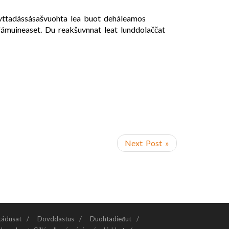
 Ovttadássásašvuohta lea buot deháleamos
 fámuineaset. Du reakšuvnnat leat lunddolaččat
Next Post »
tádusat
Dovddastus
Duohtadieđut