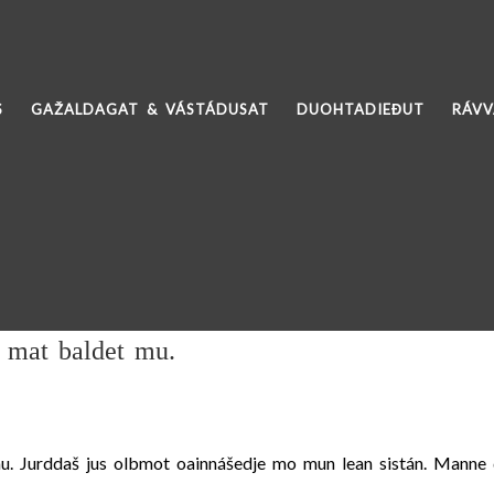
S
GAŽALDAGAT & VÁSTÁDUSAT
DUOHTADIEĐUT
RÁV
t mat baldet mu.
mu. Jurddaš jus olbmot oainnášedje mo mun lean sistán. Manne