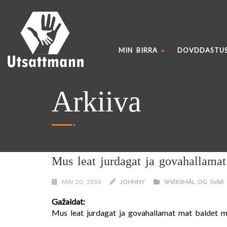
MIN BIRRA
DOVDDASTU
Arkiiva
Mus leat jurdagat ja govahallama
MAI 20, 2010
JOHNNY
SPØRSMÅL OG SVAR
Gažaldat:
Mus leat jurdagat ja govahallamat mat baldet 