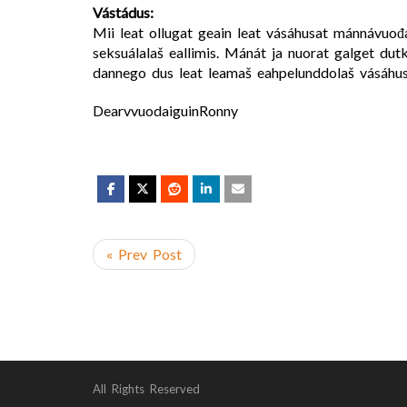
Vástádus:
Mii leat ollugat geain leat vásáhusat mánnávuođ
seksuálalaš eallimis. Mánát ja nuorat galget dut
dannego dus leat leamaš eahpelunddolaš vásáhus
DearvvuodaiguinRonny
« Prev Post
All Rights Reserved