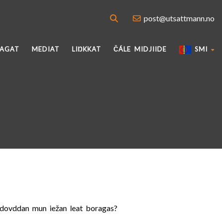
post@utsattmann.no
VAGAT
MEDIAT
LIŊKKAT
ČÁLE MIDJIIDE
SMI
 dovddan mun iežan leat boragas?