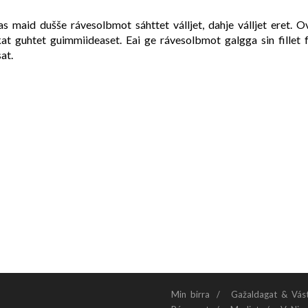
as maid dušše rávesolbmot sáhttet válljet, dahje válljet eret.
kat guhtet guimmiideaset. Eai ge rávesolbmot galgga sin fillet
at.
Min birra
Gažaldagat & Vás